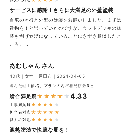
★
★
★
★
★
職人の対応
サービスに感謝！さらに大満足の外壁塗装
自宅の屋根と外壁の塗装をお願いしました。まずは
建物を！と思っていたのですが、ウッドデッキの塗
装も剥げ剥げになっていることにきずき相談したと
ころ、…
あむしゃん さん
40代｜女性｜戸田市｜2024-04-05
選んだ理由
価格、プランの内容
相見積数
3社
4.33
★
★
★
★
★
総合満足度
★
★
★
★
★
工事満足度
★
★
★
★
★
担当者対応
★
★
★
★
★
職人の対応
遮熱塗装で快適な夏を！