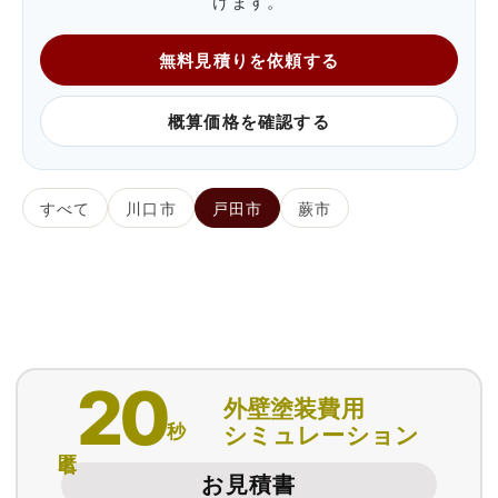
けます。
無料見積りを依頼する
概算価格を確認する
すべて
川口市
戸田市
蕨市
20
外壁塗装費用
秒
シミュレーション
匿名
お見積書