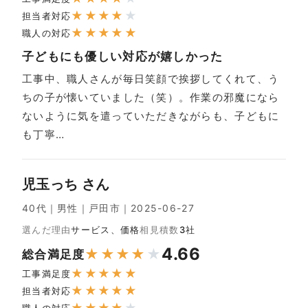
★
★
★
★
★
担当者対応
★
★
★
★
★
職人の対応
子どもにも優しい対応が嬉しかった
工事中、職人さんが毎日笑顔で挨拶してくれて、う
ちの子が懐いていました（笑）。作業の邪魔になら
ないように気を遣っていただきながらも、子どもに
も丁寧…
児玉っち さん
40代｜男性｜戸田市｜2025-06-27
選んだ理由
サービス、価格
相見積数
3社
4.66
★
★
★
★
★
総合満足度
★
★
★
★
★
工事満足度
★
★
★
★
★
担当者対応