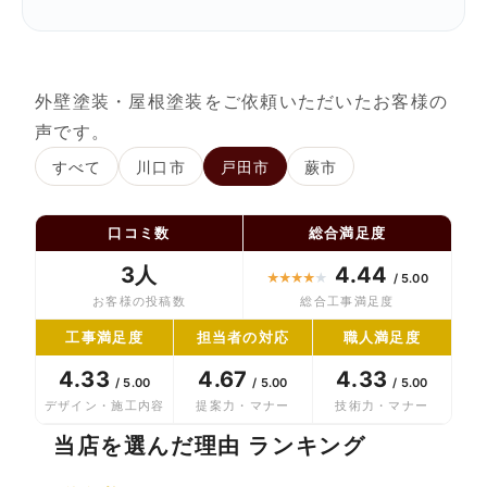
外壁塗装・屋根塗装をご依頼いただいたお客様の
声です。
すべて
川口市
戸田市
蕨市
口コミ数
総合満足度
3人
4.44
★
★
★
★
★
/ 5.00
お客様の投稿数
総合工事満足度
工事満足度
担当者の対応
職人満足度
4.33
4.67
4.33
/ 5.00
/ 5.00
/ 5.00
デザイン・施工内容
提案力・マナー
技術力・マナー
当店を選んだ理由 ランキング