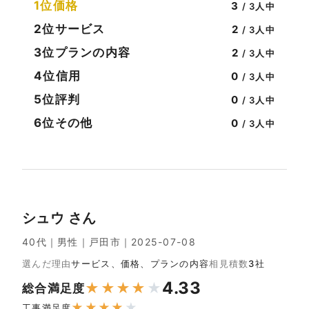
1位
価格
3
/ 3人中
2位
サービス
2
/ 3人中
3位
プランの内容
2
/ 3人中
4位
信用
0
/ 3人中
5位
評判
0
/ 3人中
6位
その他
0
/ 3人中
シュウ さん
40代｜男性｜戸田市｜2025-07-08
選んだ理由
サービス、価格、プランの内容
相見積数
3社
4.33
★
★
★
★
★
総合満足度
★
★
★
★
★
工事満足度