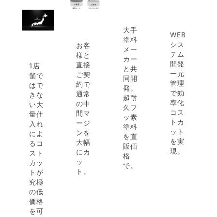
大手
WEB
塗料
シス
お客
メー
テム
様と
カー
開発
直接
1店
と共
一元
ご契
舗で
同開
管理
約で
はで
発。
で効
通常
きな
超耐
率化
の中
い大
久フ
コス
間マ
量仕
ッ素
トカ
ージ
入れ
塗料
ット
ンを
によ
を直
を実
大幅
るコ
販価
現。
にカ
スト
格
ッ
カッ
で。
ト。
トが
究極
の低
価格
を可