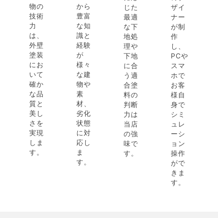
物の
から
じた
ザイ
技術
豊富
最適
ナー
力
な知
な下
が制
は、
識と
地処
作
外壁
経験
理や
し、
塗装
が
下地
PCや
にお
様々
に合
スマ
いて
な建
う適
ホで
確か
物や
合塗
お客
な品
素
料の
様自
質と
材、
判断
身で
美し
劣化
力は
シミ
さを
状態
当店
ュレ
実現
に対
の強
ーシ
しま
応し
味で
ョン
す。
ま
す。
操作
す。
がで
きま
す。