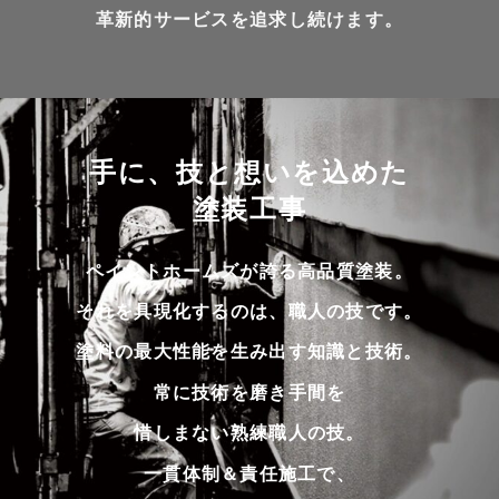
革新的サービスを追求し続けます。
手に、技と想いを込めた
塗装工事
ペイントホームズが誇る高品質塗装。
それを具現化するのは、職人の技です。
塗料の最大性能を生み出す知識と技術。
常に技術を磨き手間を
惜しまない熟練職人の技。
一貫体制＆責任施工で、