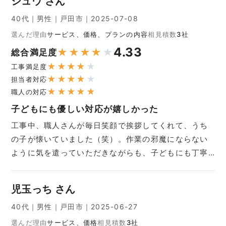
シュウ さん
40代｜男性｜戸田市｜2025-07-08
選んだ理由
サービス、価格、プランの内容
相見積数
3社
4.33
★
★
★
★
★
総合満足度
★
★
★
★
★
工事満足度
★
★
★
★
★
担当者対応
★
★
★
★
★
職人の対応
子どもにも優しい対応が嬉しかった
工事中、職人さんが毎日笑顔で挨拶してくれて、うち
の子が懐いていました（笑）。作業の邪魔にならない
ように気を遣っていただきながらも、子どもにも丁寧…
児玉っち さん
40代｜男性｜戸田市｜2025-06-27
選んだ理由
サービス、価格
相見積数
3社