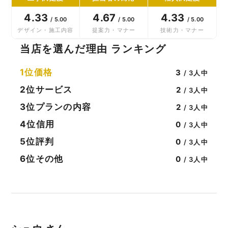
4.33
4.67
4.33
/ 5.00
/ 5.00
/ 5.00
デザイン・施工内容
提案力・マナー
技術力・マナー
当店を選んだ理由 ランキング
1位
価格
3
/ 3人中
2位
サービス
2
/ 3人中
3位
プランの内容
2
/ 3人中
4位
信用
0
/ 3人中
5位
評判
0
/ 3人中
6位
その他
0
/ 3人中