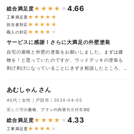
4.66
★
★
★
★
★
総合満足度
★
★
★
★
★
工事満足度
★
★
★
★
★
担当者対応
★
★
★
★
★
職人の対応
サービスに感謝！さらに大満足の外壁塗装
自宅の屋根と外壁の塗装をお願いしました。まずは建
物を！と思っていたのですが、ウッドデッキの塗装も
剥げ剥げになっていることにきずき相談したところ、…
あむしゃん さん
40代｜女性｜戸田市｜2024-04-05
選んだ理由
価格、プランの内容
相見積数
3社
4.33
★
★
★
★
★
総合満足度
★
★
★
★
★
工事満足度