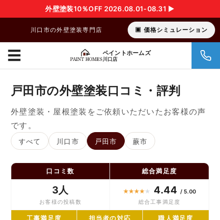
外壁塗装10％OFF 2026.08.01-08.31 ▶︎
川口市の外壁塗装専門店
価格シミュレーション
☰
ペイントホームズ
川口店
戸田市の外壁塗装口コミ・評判
外壁塗装・屋根塗装をご依頼いただいたお客様の声
です。
すべて
川口市
戸田市
蕨市
口コミ数
総合満足度
3人
4.44
★
★
★
★
★
/ 5.00
お客様の投稿数
総合工事満足度
工事満足度
担当者の対応
職人満足度