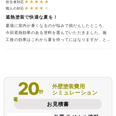
★
★
★
★
★
担当者対応
★
★
★
★
★
職人の対応
遮熱塗装で快適な夏を！
夏場に室内が暑くなるのが悩みで損だんしたところ、
今回遮熱効果のある塗料を選んでいただきました。施
工後の効果はこれから夏を待ってにはなりますが、と…
20
外壁塗装費用
秒
シミュレーション
匿名
お見積書